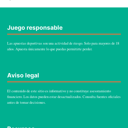
Juego responsable
Las apuestas deportivas son una actividad de riesgo. Solo para mayores de 18
años. Apuesta únicamente lo que puedas permitirte perder.
Aviso legal
El contenido de este sitio es informativo y no constituye asesoramiento
financiero. Los datos pueden estar desactualizados. Consulta fuentes oficiales
antes de tomar decisiones.