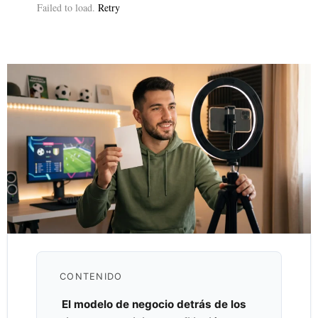
Failed to load.
Retry
CONTENIDO
El modelo de negocio detrás de los