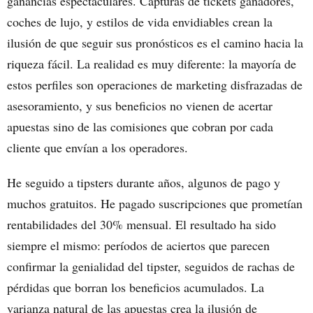
ganancias espectaculares. Capturas de tickets ganadores,
coches de lujo, y estilos de vida envidiables crean la
ilusión de que seguir sus pronósticos es el camino hacia la
riqueza fácil. La realidad es muy diferente: la mayoría de
estos perfiles son operaciones de marketing disfrazadas de
asesoramiento, y sus beneficios no vienen de acertar
apuestas sino de las comisiones que cobran por cada
cliente que envían a los operadores.
He seguido a tipsters durante años, algunos de pago y
muchos gratuitos. He pagado suscripciones que prometían
rentabilidades del 30% mensual. El resultado ha sido
siempre el mismo: períodos de aciertos que parecen
confirmar la genialidad del tipster, seguidos de rachas de
pérdidas que borran los beneficios acumulados. La
varianza natural de las apuestas crea la ilusión de