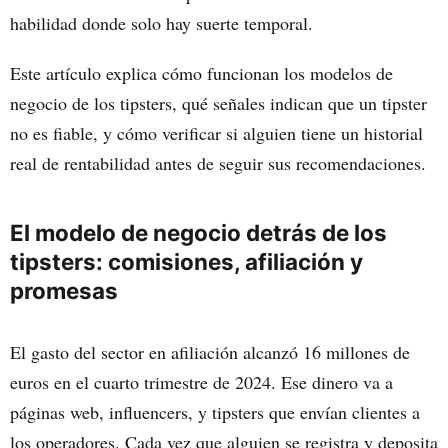
habilidad donde solo hay suerte temporal.
Este artículo explica cómo funcionan los modelos de
negocio de los tipsters, qué señales indican que un tipster
no es fiable, y cómo verificar si alguien tiene un historial
real de rentabilidad antes de seguir sus recomendaciones.
El modelo de negocio detrás de los
tipsters: comisiones, afiliación y
promesas
El gasto del sector en afiliación alcanzó 16 millones de
euros en el cuarto trimestre de 2024. Ese dinero va a
páginas web, influencers, y tipsters que envían clientes a
los operadores. Cada vez que alguien se registra y deposita