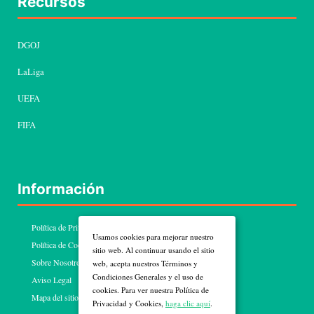
Recursos
DGOJ
LaLiga
UEFA
FIFA
Información
Política de Privacidad
Usamos cookies para mejorar nuestro
Política de Cookies
sitio web. Al continuar usando el sitio
Sobre Nosotros
web, acepta nuestros Términos y
Condiciones Generales y el uso de
Aviso Legal
cookies. Para ver nuestra Política de
Mapa del sitio
Privacidad y Cookies,
haga clic aquí
.