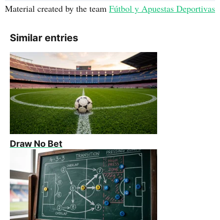
Material created by the team
Fútbol y Apuestas Deportivas
Similar entries
Draw No Bet