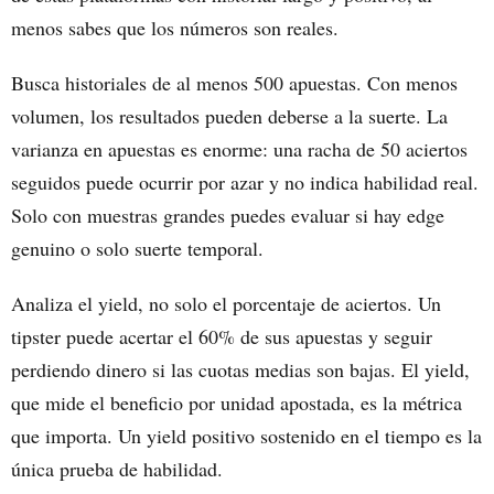
menos sabes que los números son reales.
Busca historiales de al menos 500 apuestas. Con menos
volumen, los resultados pueden deberse a la suerte. La
varianza en apuestas es enorme: una racha de 50 aciertos
seguidos puede ocurrir por azar y no indica habilidad real.
Solo con muestras grandes puedes evaluar si hay edge
genuino o solo suerte temporal.
Analiza el yield, no solo el porcentaje de aciertos. Un
tipster puede acertar el 60% de sus apuestas y seguir
perdiendo dinero si las cuotas medias son bajas. El yield,
que mide el beneficio por unidad apostada, es la métrica
que importa. Un yield positivo sostenido en el tiempo es la
única prueba de habilidad.