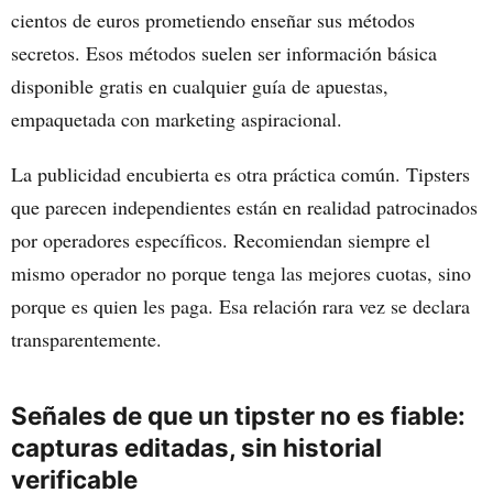
cientos de euros prometiendo enseñar sus métodos
secretos. Esos métodos suelen ser información básica
disponible gratis en cualquier guía de apuestas,
empaquetada con marketing aspiracional.
La publicidad encubierta es otra práctica común. Tipsters
que parecen independientes están en realidad patrocinados
por operadores específicos. Recomiendan siempre el
mismo operador no porque tenga las mejores cuotas, sino
porque es quien les paga. Esa relación rara vez se declara
transparentemente.
Señales de que un tipster no es fiable:
capturas editadas, sin historial
verificable