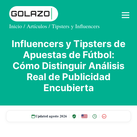
Inicio
/
Artículos
/
Tipsters y Influencers
Influencers y Tipsters de
Apuestas de Fútbol:
Cómo Distinguir Análisis
Real de Publicidad
Encubierta
Updated agosto 2026
18+