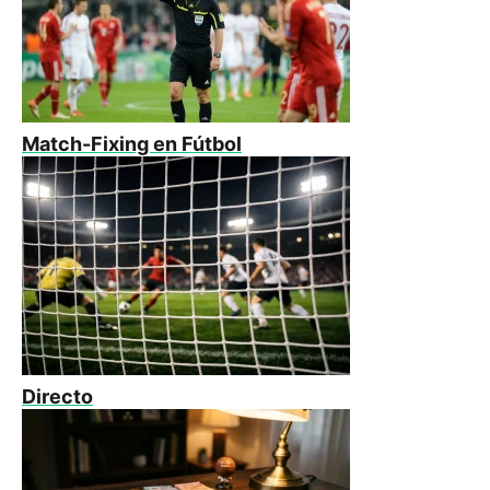
Match-Fixing en Fútbol
Directo