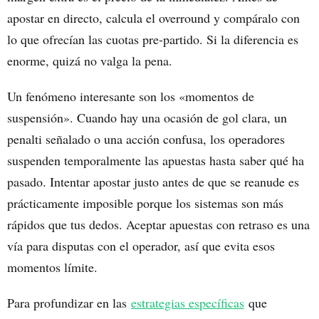
apostar en directo, calcula el overround y compáralo con
lo que ofrecían las cuotas pre-partido. Si la diferencia es
enorme, quizá no valga la pena.
Un fenómeno interesante son los «momentos de
suspensión». Cuando hay una ocasión de gol clara, un
penalti señalado o una acción confusa, los operadores
suspenden temporalmente las apuestas hasta saber qué ha
pasado. Intentar apostar justo antes de que se reanude es
prácticamente imposible porque los sistemas son más
rápidos que tus dedos. Aceptar apuestas con retraso es una
vía para disputas con el operador, así que evita esos
momentos límite.
Para profundizar en las
estrategias específicas
que