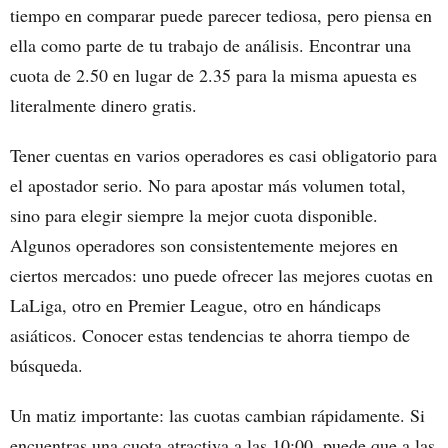
tiempo en comparar puede parecer tediosa, pero piensa en
ella como parte de tu trabajo de análisis. Encontrar una
cuota de 2.50 en lugar de 2.35 para la misma apuesta es
literalmente dinero gratis.
Tener cuentas en varios operadores es casi obligatorio para
el apostador serio. No para apostar más volumen total,
sino para elegir siempre la mejor cuota disponible.
Algunos operadores son consistentemente mejores en
ciertos mercados: uno puede ofrecer las mejores cuotas en
LaLiga, otro en Premier League, otro en hándicaps
asiáticos. Conocer estas tendencias te ahorra tiempo de
búsqueda.
Un matiz importante: las cuotas cambian rápidamente. Si
encuentras una cuota atractiva a las 10:00, puede que a las