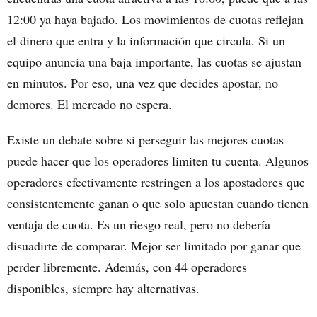
12:00 ya haya bajado. Los movimientos de cuotas reflejan
el dinero que entra y la información que circula. Si un
equipo anuncia una baja importante, las cuotas se ajustan
en minutos. Por eso, una vez que decides apostar, no
demores. El mercado no espera.
Existe un debate sobre si perseguir las mejores cuotas
puede hacer que los operadores limiten tu cuenta. Algunos
operadores efectivamente restringen a los apostadores que
consistentemente ganan o que solo apuestan cuando tienen
ventaja de cuota. Es un riesgo real, pero no debería
disuadirte de comparar. Mejor ser limitado por ganar que
perder libremente. Además, con 44 operadores
disponibles, siempre hay alternativas.