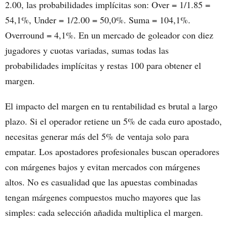
2.00, las probabilidades implícitas son: Over = 1/1.85 =
54,1%, Under = 1/2.00 = 50,0%. Suma = 104,1%.
Overround = 4,1%. En un mercado de goleador con diez
jugadores y cuotas variadas, sumas todas las
probabilidades implícitas y restas 100 para obtener el
margen.
El impacto del margen en tu rentabilidad es brutal a largo
plazo. Si el operador retiene un 5% de cada euro apostado,
necesitas generar más del 5% de ventaja solo para
empatar. Los apostadores profesionales buscan operadores
con márgenes bajos y evitan mercados con márgenes
altos. No es casualidad que las apuestas combinadas
tengan márgenes compuestos mucho mayores que las
simples: cada selección añadida multiplica el margen.