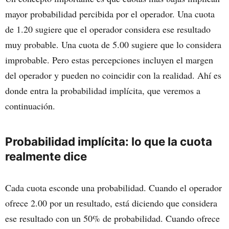
mayor probabilidad percibida por el operador. Una cuota
de 1.20 sugiere que el operador considera ese resultado
muy probable. Una cuota de 5.00 sugiere que lo considera
improbable. Pero estas percepciones incluyen el margen
del operador y pueden no coincidir con la realidad. Ahí es
donde entra la probabilidad implícita, que veremos a
continuación.
Probabilidad implícita: lo que la cuota
realmente dice
Cada cuota esconde una probabilidad. Cuando el operador
ofrece 2.00 por un resultado, está diciendo que considera
ese resultado con un 50% de probabilidad. Cuando ofrece