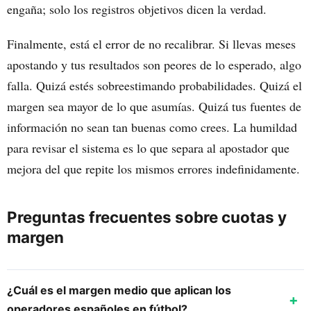
engaña; solo los registros objetivos dicen la verdad.
Finalmente, está el error de no recalibrar. Si llevas meses
apostando y tus resultados son peores de lo esperado, algo
falla. Quizá estés sobreestimando probabilidades. Quizá el
margen sea mayor de lo que asumías. Quizá tus fuentes de
información no sean tan buenas como crees. La humildad
para revisar el sistema es lo que separa al apostador que
mejora del que repite los mismos errores indefinidamente.
Preguntas frecuentes sobre cuotas y
margen
¿Cuál es el margen medio que aplican los
operadores españoles en fútbol?