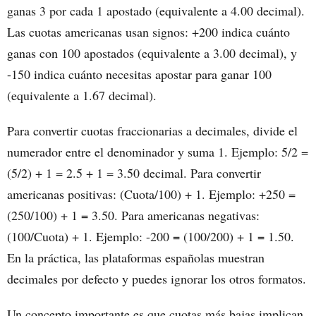
ganas 3 por cada 1 apostado (equivalente a 4.00 decimal).
Las cuotas americanas usan signos: +200 indica cuánto
ganas con 100 apostados (equivalente a 3.00 decimal), y
-150 indica cuánto necesitas apostar para ganar 100
(equivalente a 1.67 decimal).
Para convertir cuotas fraccionarias a decimales, divide el
numerador entre el denominador y suma 1. Ejemplo: 5/2 =
(5/2) + 1 = 2.5 + 1 = 3.50 decimal. Para convertir
americanas positivas: (Cuota/100) + 1. Ejemplo: +250 =
(250/100) + 1 = 3.50. Para americanas negativas:
(100/Cuota) + 1. Ejemplo: -200 = (100/200) + 1 = 1.50.
En la práctica, las plataformas españolas muestran
decimales por defecto y puedes ignorar los otros formatos.
Un concepto importante es que cuotas más bajas implican