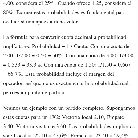
4.00, considera el 25%. Cuando ofrece 1.25, considera el
80%. Extraer estas probabilidades es fundamental para
evaluar si una apuesta tiene valor.
La fórmula para convertir cuota decimal a probabilidad
implícita es: Probabilidad = 1 / Cuota. Con una cuota de
2.00: 1/2.00 = 0.50 = 50%. Con una cuota de 3.00: 1/3.00
= 0.333 = 33,3%. Con una cuota de 1.50: 1/1.50 = 0.667
= 66,7%. Esta probabilidad incluye el margen del
operador, así que no es exactamente la probabilidad real,
pero es un punto de partida.
Veamos un ejemplo con un partido completo. Supongamos
estas cuotas para un 1X2: Victoria local 2.10, Empate
3.40, Victoria visitante 3.60. Las probabilidades implícitas
son: Local = 1/2.10 = 47,6%. Empate = 1/3.40 = 29,4%.