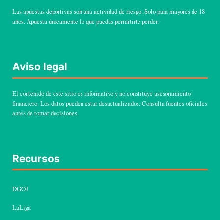
Las apuestas deportivas son una actividad de riesgo. Solo para mayores de 18
años. Apuesta únicamente lo que puedas permitirte perder.
Aviso legal
El contenido de este sitio es informativo y no constituye asesoramiento
financiero. Los datos pueden estar desactualizados. Consulta fuentes oficiales
antes de tomar decisiones.
Recursos
DGOJ
LaLiga