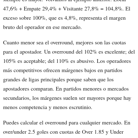
47,6% + Empate 29,4% + Visitante 27,8% = 104,8%. El
exceso sobre 100%, que es 4,8%, representa el margen
bruto del operador en ese mercado.
Cuanto menor sea el overround, mejores son las cuotas
para el apostador. Un overround del 102% es excelente; del
105% es aceptable; del 110% es abusivo. Los operadores
más competitivos ofrecen márgenes bajos en partidos
grandes de ligas principales porque saben que los
apostadores comparan. En partidos menores o mercados
secundarios, los márgenes suelen ser mayores porque hay
menos competencia y menos escrutinio.
Puedes calcular el overround para cualquier mercado. En
over/under 2.5 goles con cuotas de Over 1.85 y Under